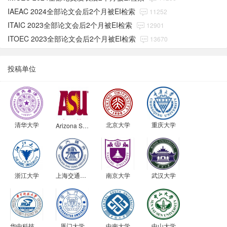
IAEAC 2024全部论文会后2个月被EI检索
11252
ITAIC 2023全部论文会后2个月被EI检索
12901
ITOEC 2023全部论文会后2个月被EI检索
13670
投稿单位
清华大学
北京大学
重庆大学
Arizona State University
浙江大学
上海交通大学
南京大学
武汉大学
华中科技大学
厦门大学
中南大学
中山大学