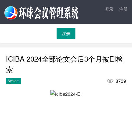
登录
注册
注册
ICIBA 2024全部论文会后3个月被EI检
索

8739
System