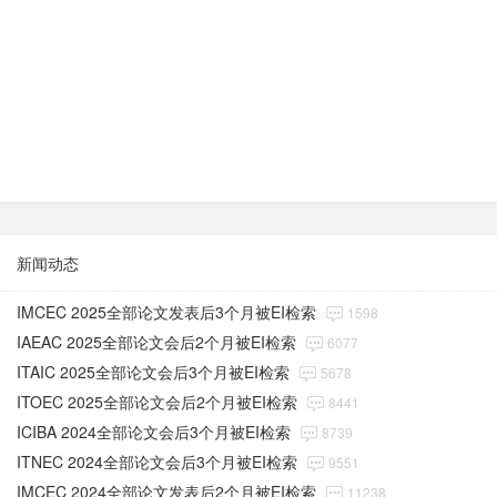
新闻动态
IMCEC 2025全部论文发表后3个月被EI检索
1598
IAEAC 2025全部论文会后2个月被EI检索
6077
ITAIC 2025全部论文会后3个月被EI检索
5678
ITOEC 2025全部论文会后2个月被EI检索
8441
ICIBA 2024全部论文会后3个月被EI检索
8739
ITNEC 2024全部论文会后3个月被EI检索
9551
IMCEC 2024全部论文发表后2个月被EI检索
11238